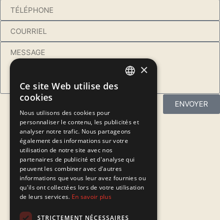
×
Ce site Web utilise des
FRENCH
cookies
ENVOYER
ENGLISH
Nous utilisons des cookies pour
personnaliser le contenu, les publicités et
analyser notre trafic. Nous partageons
À Propos
également des informations sur votre
utilisation de notre site avec nos
Services
partenaires de publicité et d'analyse qui
peuvent les combiner avec d'autres
informations que vous leur avez fournies ou
Galerie
qu'ils ont collectées lors de votre utilisation
de leurs services.
En savoir plus
Nos Forfaits
STRICTEMENT NÉCESSAIRES